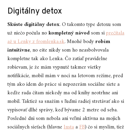
Digitálny detox
Skúste digitálny detox
. O takomto type detoxu som
už niečo počula no
kompletný návod
som si
prečítala
až u Lenky z fromlenka.sk
. Mnohé body
robím
intuitívne
, no ešte nikdy som ho neasbolvovala
kompletne tak ako Lenka. Čo zatiaľ pravidelne
robievam, je že mám vypnuté takmer všetky
notifikácie, mobil mám v noci na letovom režime, pred
tým ako idem do práce si nepozerám sociálne siete a
keďže rada čítam niekedy ma od knihy neotrhne ani
mobil. Taktiež sa snažím s ľuďmi radšej stretávať ako si
vypisovať dlhé správy, keď bývame 2 metre od seba.
Posledné dni som nebola ani veľmi aktívna na mojich
sociálnych sieťach (hlavne
Insta
a
FB
) čo si myslím, tiež