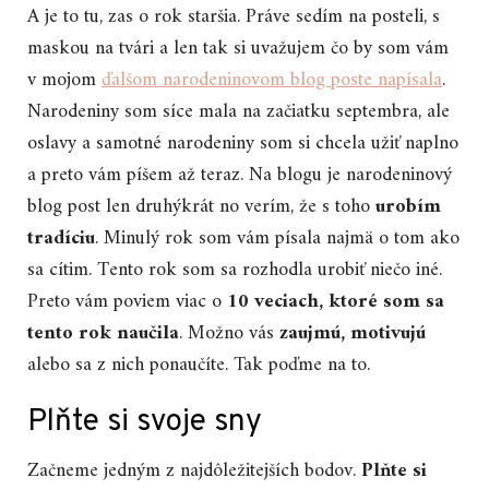
A je to tu, zas o rok staršia. Práve sedím na posteli, s
maskou na tvári a len tak si uvažujem čo by som vám
v mojom
ďalšom narodeninovom blog poste napísala
.
Narodeniny som síce mala na začiatku septembra, ale
oslavy a samotné narodeniny som si chcela užiť naplno
a preto vám píšem až teraz. Na blogu je narodeninový
blog post len druhýkrát no verím, že s toho
urobím
tradíciu
. Minulý rok som vám písala najmä o tom ako
sa cítim. Tento rok som sa rozhodla urobiť niečo iné.
Preto vám poviem viac o
10 veciach, ktoré som sa
tento rok naučila
. Možno vás
zaujmú, motivujú
alebo sa z nich ponaučíte. Tak poďme na to.
Plňte si svoje sny
Začneme jedným z najdôležitejších bodov.
Plňte si