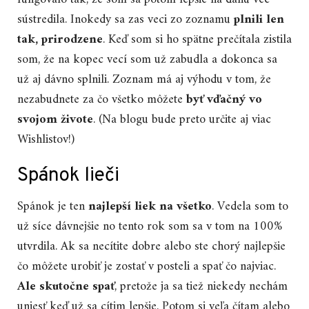
sústredila. Inokedy sa zas veci zo zoznamu
plnili len
tak, prirodzene
. Keď som si ho spätne prečítala zistila
som, že na kopec vecí som už zabudla a dokonca sa
už aj dávno splnili. Zoznam má aj výhodu v tom, že
nezabudnete za čo všetko môžete
byť vďačný vo
svojom živote
. (Na blogu bude preto určite aj viac
Wishlistov!)
Spánok lieči
Spánok je ten
najlepší liek na všetko
. Vedela som to
už síce dávnejšie no tento rok som sa v tom na 100%
utvrdila. Ak sa necítite dobre alebo ste chorý najlepšie
čo môžete urobiť je zostať v posteli a spať čo najviac.
Ale skutočne spať
, pretože ja sa tiež niekedy nechám
uniesť keď už sa cítim lepšie. Potom si veľa čítam alebo