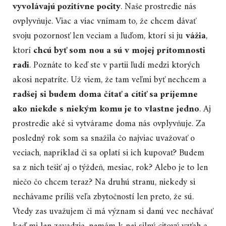
vyvolávajú pozitívne pocity
. Naše prostredie nás
ovplyvňuje. Viac a viac vnímam to, že chcem dávať
svoju pozornosť len veciam a ľuďom, ktorí si ju
vážia
,
ktorí
chcú byť som nou a sú v mojej prítomnosti
radi
. Poznáte to keď ste v partii ľudí medzi ktorých
akosi nepatríte. Už viem, že tam veľmi byť nechcem a
radšej si budem doma čítať a cítiť sa príjemne
ako niekde s niekým komu je to vlastne jedno
. Aj
prostredie aké si vytvárame doma nás ovplyvňuje. Za
posledný rok som sa snažila čo najviac uvažovať o
veciach, napríklad či sa oplatí si ich kupovať? Budem
sa z nich tešiť aj o týždeň, mesiac, rok? Alebo je to len
niečo čo chcem teraz? Na druhú stranu, niekedy si
nechávame príliš veľa zbytočností len preto, že sú.
Vtedy zas uvažujem či má význam si danú vec nechávať