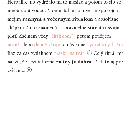
Herbalife, no vydržalo mi to mesiac a potom to šlo so
mnou dolu vodou. Momentálne som veľmi spokojná s
mojím
ranným a večerným rituálom
a absolútne
chápem, čo to znamená sa pravidelne
starať o svoju
pleť
. Začínam vždy
“čistítkom”
, potom použijem
nočné
alebo
denné sérum
a následne
hydratačný krém.
Raz za čas vytiahnem
masku na tvár
. 🙂 Celý rituál ma
naučil, že určitá forma
rutiny je dobrá
. Platí to aj pre
cvičenie. 🙂