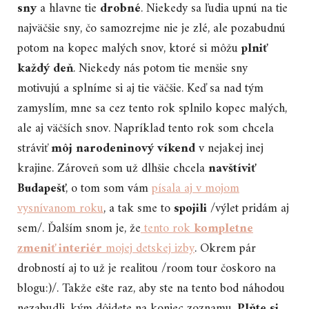
sny
a hlavne tie
drobné
. Niekedy sa ľudia upnú na tie
najväčšie sny, čo samozrejme nie je zlé, ale pozabudnú
potom na kopec malých snov, ktoré si môžu
plniť
každý deň
. Niekedy nás potom tie menšie sny
motivujú a splníme si aj tie väčšie. Keď sa nad tým
zamyslím, mne sa cez tento rok splnilo kopec malých,
ale aj väčších snov. Napríklad tento rok som chcela
stráviť
môj narodeninový víkend
v nejakej inej
krajine. Zároveň som už dlhšie chcela
navštíviť
Budapešť
, o tom som vám
písala aj v mojom
vysnívanom roku
, a tak sme to
spojili
/výlet pridám aj
sem/. Ďalším snom je, že
tento rok
kompletne
zmeniť
interiér
mojej detskej izby
. Okrem pár
drobností aj to už je realitou /room tour čoskoro na
blogu:)/. Takže ešte raz, aby ste na tento bod náhodou
nezabudli, kým dôjdete na koniec zoznamu.
Plňte si