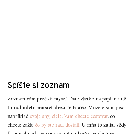
Spíšte si zoznam
Zoznam vám prečistí myseľ. Dáte všetko na papier a u
ž
to nebudete musieť držať v hlave
. Môžete si napísať
napríklad
svoje sny, ciele, kam chcete cestovať
, čo
chcete zažiť,
čo by ste radi dostali
. U mňa to zatiaľ vždy
fungovalo tak, že som sa potom lepšie na danú vec