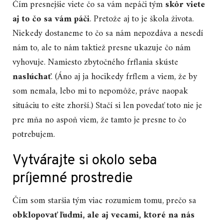
Čím presnejšie viete čo sa vám nepáči tým
skôr viete
aj to čo sa vám páči
. Pretože aj to je škola života.
Niekedy dostaneme to čo sa nám nepozdáva a nesedí
nám to, ale to nám taktiež presne ukazuje čo nám
vyhovuje. Namiesto zbytočného frflania skúste
naslúchať
. (Áno aj ja hocikedy frflem a viem, že by
som nemala, lebo mi to nepomôže, práve naopak
situáciu to ešte zhorší.) Stačí si len povedať toto nie je
pre mňa no aspoň viem, že tamto je presne to čo
potrebujem.
Vytvárajte si okolo seba
príjemné prostredie
Čím som staršia tým viac rozumiem tomu, prečo sa
obklopovať ľudmi, ale aj vecami, ktoré na nás