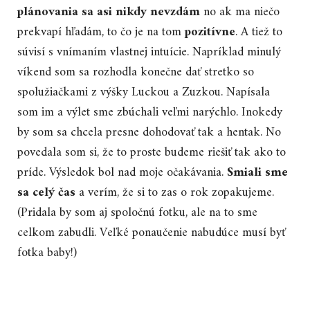
plánovania sa asi nikdy nevzdám
no ak ma niečo
prekvapí hľadám, to čo je na tom
pozitívne
. A tiež to
súvisí s vnímaním vlastnej intuície. Napríklad minulý
víkend som sa rozhodla konečne dať stretko so
spolužiačkami z výšky Luckou a Zuzkou. Napísala
som im a výlet sme zbúchali veľmi narýchlo. Inokedy
by som sa chcela presne dohodovať tak a hentak. No
povedala som si, že to proste budeme riešiť tak ako to
príde. Výsledok bol nad moje očakávania.
Smiali sme
sa celý čas
a verím, že si to zas o rok zopakujeme.
(Pridala by som aj spoločnú fotku, ale na to sme
celkom zabudli. Veľké ponaučenie nabudúce musí byť
fotka baby!)