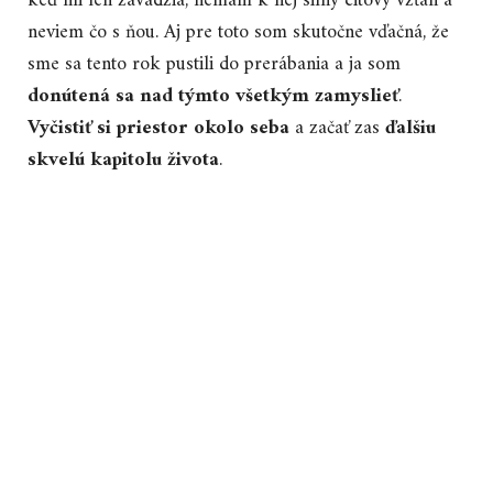
keď mi len zavadzia, nemám k nej silný citový vzťah a
neviem čo s ňou. Aj pre toto som skutočne vďačná, že
sme sa tento rok pustili do prerábania a ja som
donútená sa nad týmto všetkým zamyslieť
.
Vyčistiť si priestor okolo seba
a začať zas
ďalšiu
skvelú kapitolu života
.