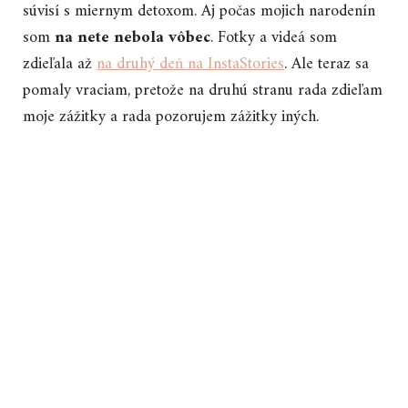
súvisí s miernym detoxom. Aj počas mojich narodenín
som
na nete nebola vôbec
. Fotky a videá som
zdieľala až
na druhý deň na InstaStories
. Ale teraz sa
pomaly vraciam, pretože na druhú stranu rada zdieľam
moje zážitky a rada pozorujem zážitky iných.