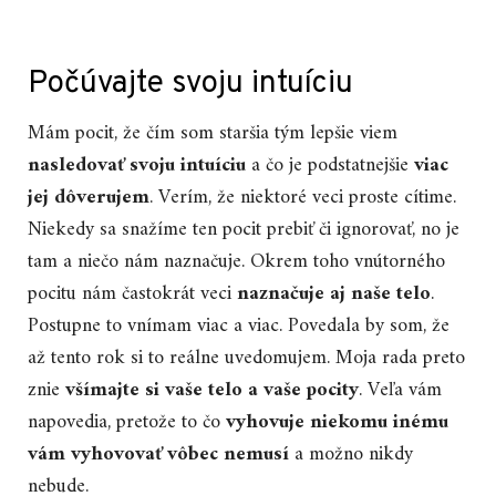
Počúvajte svoju intuíciu
Mám pocit, že čím som staršia tým lepšie viem
nasledovať svoju intuíciu
a čo je podstatnejšie
viac
jej dôverujem
. Verím, že niektoré veci proste cítime.
Niekedy sa snažíme ten pocit prebiť či ignorovať, no je
tam a niečo nám naznačuje. Okrem toho vnútorného
pocitu nám častokrát veci
naznačuje aj naše telo
.
Postupne to vnímam viac a viac. Povedala by som, že
až tento rok si to reálne uvedomujem. Moja rada preto
znie
všímajte si vaše telo a vaše pocity
. Veľa vám
napovedia, pretože to čo
vyhovuje niekomu inému
vám vyhovovať vôbec nemusí
a možno nikdy
nebude.