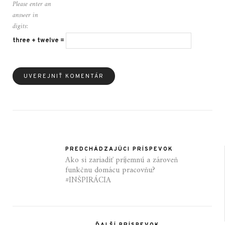
Please enter an
answer in
digits:
three + twelve =
PREDCHÁDZAJÚCI PRÍSPEVOK
Ako si zariadiť príjemnú a zároveň
funkčnu domácu pracovňu?
#INŠPIRÁCIA