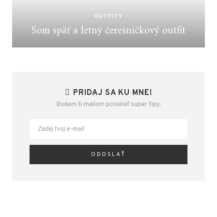
OUTFITY
Som späť a letný čerešničkový outfit
PRIDAJ SA KU MNE!
Budem ti mailom posielať super tipy.