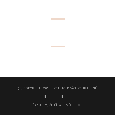
(C) COPYRIGHT 2018 - VŠETKY PRÁVA VYHRADENÉ
ĎAKUJEM, ŽE ČÍTATE MÔJ BLOG