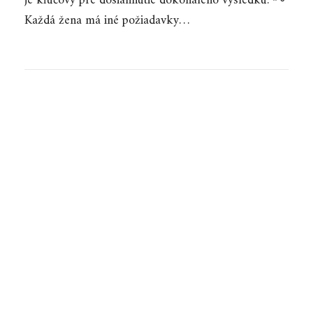
je kľúčový pre dosiahnutie dokonalého výsledku. 🗝️
Každá žena má iné požiadavky…