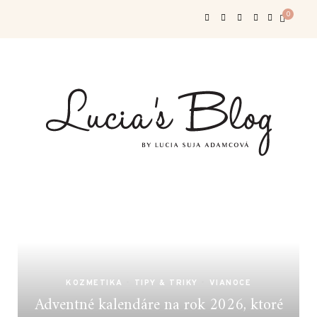
0
KOZMETIKA
•
TIPY & TRIKY
•
VIANOCE
Adventné kalendáre na rok 2026, ktoré