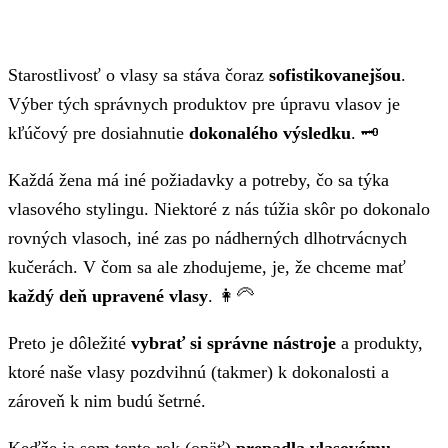
Starostlivosť o vlasy sa stáva čoraz
sofistikovanejšou
.
Výber tých správnych produktov pre úpravu vlasov je
kľúčový pre dosiahnutie
dokonalého výsledku
. 🗝️
Každá žena má iné požiadavky a potreby, čo sa týka
vlasového stylingu. Niektoré z nás túžia skôr po dokonalo
rovných vlasoch, iné zas po nádherných dlhotrvácnych
kučerách. V čom sa ale zhodujeme, je, že chceme mať
každý deň upravené vlasy
. 👩‍🦳
Preto je dôležité
vybrať si správne nástroje
a produkty,
ktoré naše vlasy pozdvihnú (takmer) k dokonalosti a
zároveň k nim budú šetrné.
Keďže ja som tento rok (opäť)
prepadla vlasovému