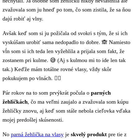
nechytali. Ja osobne som žehličku nikdy nevlastnila ale
zvažovala som ju hneď po tom, čo som zistila, že sa ňou
dajú robiť aj vlny.
Avšak keď som si ju požičala od svokri s tým, že si ich
vyskúšam urobiť sama nedopadlo to dobre. 🙈 Namiesto
vĺn som si ich teda len vyžehlila a prijala som fakt, že
zostanem pri kulme. 😅 (Aj s kulmou mi to ide len tak
tak.) Keďže mám totálne rovné vlasy, vždy skôr
pokukujem po vlnách. 👱‍♀️
Pár rokov na to som prvýkrát počula o
parných
žehličkách
, čo ma veľmi zaujalo a zvažovala som kúpu
žehličky znovu, aj keď som stále nebola cieľovka vďaka
mojej predošlej skúsenosti.
No
parná žehlička na vlasy
je
skvelý produkt
pre tie z