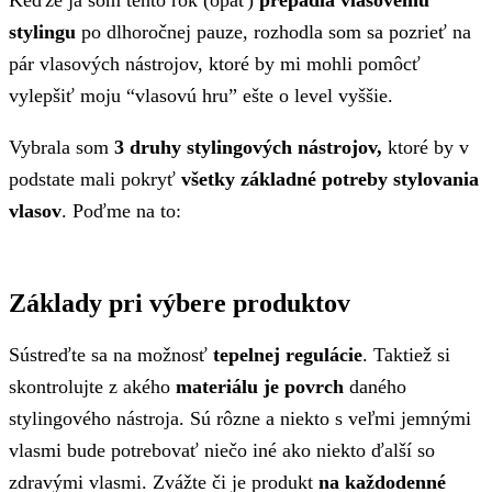
stylingu
po dlhoročnej pauze, rozhodla som sa pozrieť na
pár vlasových nástrojov, ktoré by mi mohli pomôcť
vylepšiť moju “vlasovú hru” ešte o level vyššie.
Vybrala som
3 druhy stylingových nástrojov,
ktoré by v
podstate mali pokryť
všetky základné potreby stylovania
vlasov
. Poďme na to:
Základy pri výbere produktov
Sústreďte sa na možnosť
tepelnej regulácie
. Taktiež si
skontrolujte z akého
materiálu je povrch
daného
stylingového nástroja. Sú rôzne a niekto s veľmi jemnými
vlasmi bude potrebovať niečo iné ako niekto ďalší so
zdravými vlasmi. Zvážte či je produkt
na každodenné