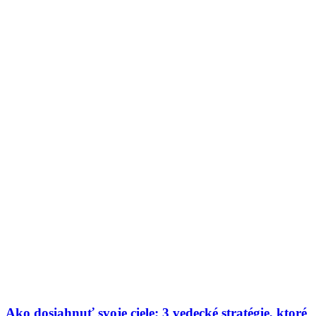
Ako dosiahnuť svoje ciele: 3 vedecké stratégie, ktoré