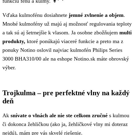
funkciu fénu a kulmy. 👩‍🦱
Vďaka kulmofénu dosiahnete
jemné zvlnenie a objem
.
Mnohé kulmofény už majú aj možnosť regulovania teploty
a tak sú aj šetrnejšie k vlasom. Ja osobne zbožňujem
multi
produkty,
ktoré ponúkajú viaceré funkcie a preto ma z
ponuky Notino oslovil najviac kulmofén Philips Series
3000 BHA310/00 ale na eshope Notino.sk máte obrovský
výber.
Trojkulma – pre perfektné vlny na každý
deň
Ak
snívate o vlnách
ale nie ste celkom zručné
s kulmou
či dokonca žehličkou (ako ja, žehličkové vlny mi doteraz
nejdú), mám pre vás skvelé riešenie.