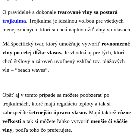
O pravidelné a dokonale
tvarované vlny sa postará
trojkulma
. Trojkulma je ideálnou voľbou pre všetkých
menej zručných, ktorí si chcú naplno užiť vlny vo vlasoch.
Má špecifický tvar, ktorý umožňuje vytvoriť
rovnomerné
vlny po celej dĺžke vlasov.
Je vhodná aj pre tých, ktorí
chcú štýlový a zároveň uvoľnený vzhľad tzv. plážových
vĺn – “beach waves”.
Opäť aj v tomto prípade sa môžete poobzerať po
trojkulmách, ktoré majú reguláciu teploty a tak si
zabezpečíte
šetrnejšiu úpravu vlasov.
Majú taktiež
rôzne
veľkosti
a tak si môžete ľahko vytvoriť
menšie či väčšie
vlny
, podľa toho čo preferujete.