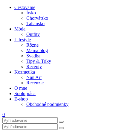
Cestovanie
Írsko
Chorvátsko
Taliansko
Móda
Outfity
Lifestyle
Rôzne
Mama blog
Svadba
Tipy & Triky
Recepty
Kozmetika
Nail Art
Recenzie
O mne
Spolupráca
E-shop
Obchodné podmienky
0