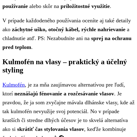
používanie
alebo skôr na
príložitostné využitie
.
V prípade každodeného používania oceníte aj také detaily
ako
záchytné uško, otočný kábel, rýchle nahrievanie
a
chladnutie atď. PS: Nezabudnite ani na
sprej na ochranu
pred teplom
.
Kulmofén na vlasy – praktický a účelný
styling
Kulmofén
, je za mňa zaujímavou alternatívou pre ľudí,
ktorí
neznášajú fénovanie a rozčesávanie vlasov
. Je
pravdou, že ja som zvyčajne mávala dlhánske vlasy, kde až
tak kulmofén nevyužije svoj potenciál. No v prípade
kratších či stredne dlhých účesov je to skvelá alternatíva
ako si
skrátiť čas stylovania vlasov
, keďže kombinuje