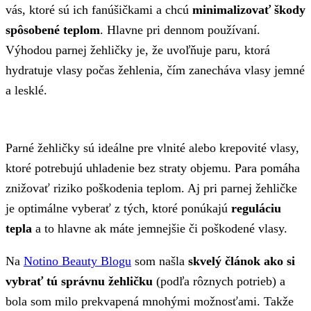
vás, ktoré sú ich fanúšičkami a chcú
minimalizovať škody
spôsobené teplom
. Hlavne pri dennom používaní.
Výhodou parnej žehličky je, že uvoľňuje paru, ktorá
hydratuje vlasy počas žehlenia, čím zanecháva vlasy jemné
a lesklé.
Parné žehličky sú ideálne pre vlnité alebo krepovité vlasy,
ktoré potrebujú uhladenie bez straty objemu. Para pomáha
znižovať riziko poškodenia teplom. Aj pri parnej žehličke
je optimálne vyberať z tých, ktoré ponúkajú
reguláciu
tepla
a to hlavne ak máte jemnejšie či poškodené vlasy.
Na
Notino Beauty Blogu
som našla
skvelý článok ako si
vybrať tú správnu žehličku
(podľa rôznych potrieb) a
bola som milo prekvapená mnohými možnosťami. Takže