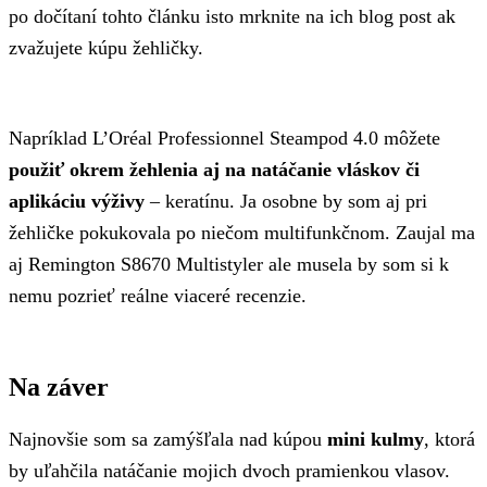
po dočítaní tohto článku isto mrknite na ich blog post ak
zvažujete kúpu žehličky.
Napríklad L’Oréal Professionnel Steampod 4.0 môžete
použiť okrem žehlenia aj na natáčanie vláskov či
aplikáciu výživy
– keratínu. Ja osobne by som aj pri
žehličke pokukovala po niečom multifunkčnom. Zaujal ma
aj Remington S8670 Multistyler ale musela by som si k
nemu pozrieť reálne viaceré recenzie.
Na záver
Najnovšie som sa zamýšľala nad kúpou
mini kulmy
, ktorá
by uľahčila natáčanie mojich dvoch pramienkou vlasov.