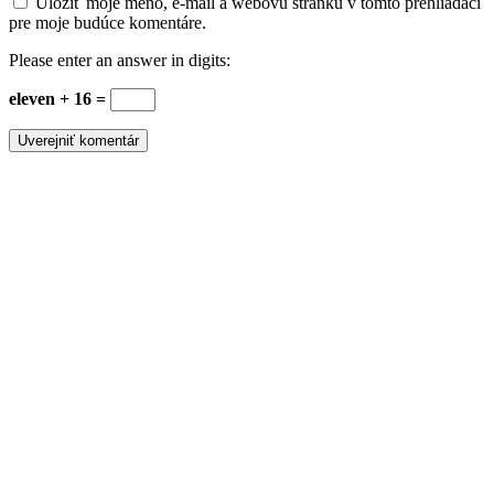
Uložiť moje meno, e-mail a webovú stránku v tomto prehliadači
pre moje budúce komentáre.
Please enter an answer in digits:
eleven + 16 =