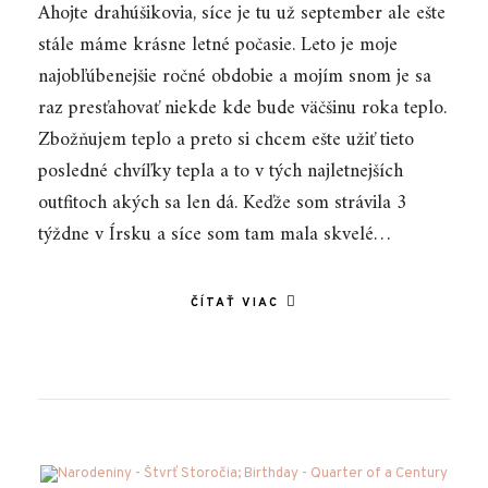
Ahojte drahúšikovia, síce je tu už september ale ešte
stále máme krásne letné počasie. Leto je moje
najobľúbenejšie ročné obdobie a mojím snom je sa
raz presťahovať niekde kde bude väčšinu roka teplo.
Zbožňujem teplo a preto si chcem ešte užiť tieto
posledné chvíľky tepla a to v tých najletnejších
outfitoch akých sa len dá. Keďže som strávila 3
týždne v Írsku a síce som tam mala skvelé…
ČÍTAŤ VIAC