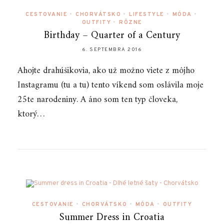
CESTOVANIE
•
CHORVÁTSKO
•
LIFESTYLE
•
MÓDA
•
OUTFITY
•
RÔZNE
Birthday – Quarter of a Century
6. SEPTEMBRA 2016
Ahojte drahúšikovia, ako už možno viete z môjho
Instagramu (tu a tu) tento víkend som oslávila moje
25te narodeniny. A áno som ten typ človeka,
ktorý…
CESTOVANIE
•
CHORVÁTSKO
•
MÓDA
•
OUTFITY
Summer Dress in Croatia