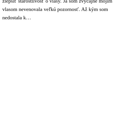
zlepšiť starostlivosť o vlasy. Ja som zvyčajne mojim
vlasom nevenovala veľkú pozornosť. Až kým som
nedostala k…