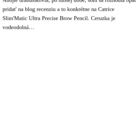
Ahojte drahúšikovia, po dlhšej dobe, som sa rozhodla opäť
pridať na blog recenziu a to konkrétne na Catrice
Slim'Matic Ultra Precise Brow Pencil. Ceruzka je
vodeodolná…