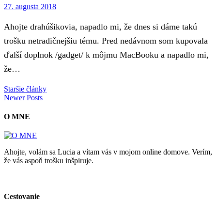
27. augusta 2018
Ahojte drahúšikovia, napadlo mi, že dnes si dáme takú
trošku netradičnejšiu tému. Pred nedávnom som kupovala
ďalší doplnok /gadget/ k môjmu MacBooku a napadlo mi,
že…
Staršie články
Newer Posts
O MNE
Ahojte, volám sa Lucia a vítam vás v mojom online domove. Verím,
že vás aspoň trošku inšpiruje.
Cestovanie