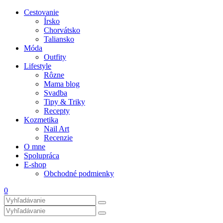
Cestovanie
Írsko
Chorvátsko
Taliansko
Móda
Outfity
Lifestyle
Rôzne
Mama blog
Svadba
Tipy & Triky
Recepty
Kozmetika
Nail Art
Recenzie
O mne
Spolupráca
E-shop
Obchodné podmienky
0