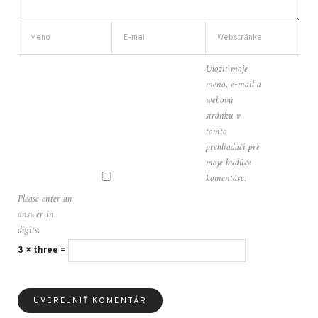
Uložiť moje
meno, e-mail a
webovú
stránku v
tomto
prehliadači pre
moje budúce
komentáre.
Please enter an
answer in
digits:
3 × three =