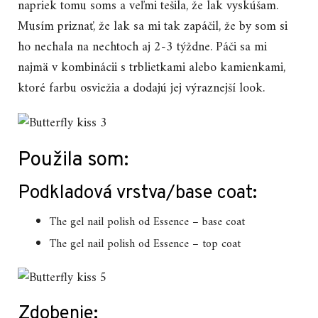
napriek tomu soms a veľmi tešila, že lak vyskúšam.
Musím priznať, že lak sa mi tak zapáčil, že by som si
ho nechala na nechtoch aj 2-3 týždne. Páči sa mi
najmä v kombinácii s trblietkami alebo kamienkami,
ktoré farbu osviežia a dodajú jej výraznejší look.
Použila som:
Podkladová vrstva/base coat:
The gel nail polish od Essence – base coat
The gel nail polish od Essence – top coat
Zdobenie: