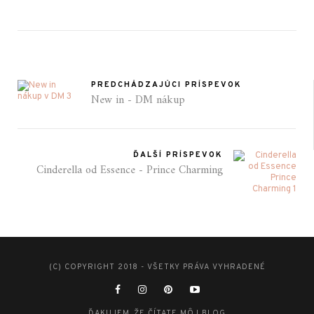
PREDCHÁDZAJÚCI PRÍSPEVOK
New in - DM nákup
ĎALŠÍ PRÍSPEVOK
Cinderella od Essence - Prince Charming
(C) COPYRIGHT 2018 - VŠETKY PRÁVA VYHRADENÉ
ĎAKUJEM, ŽE ČÍTATE MÔJ BLOG