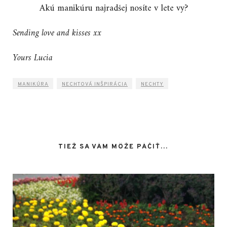
Akú manikúru najradšej nosíte v lete vy?
Sending love and kisses xx
Yours Lucia
MANIKÚRA
NECHTOVÁ INŠPIRÁCIA
NECHTY
TIEŽ SA VÁM MÔŽE PÁČIŤ…