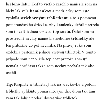
bieleho laku
. Keď to všetko zaschlo naniesla som na
biely lak veľa
kamienkov
a medzierky som ešte
vyplnila
striebornými trblietkami
a to s pomocou
pomarančového drievka. Aby kamienky držali pretrela
som to celé jednou vrstvou
top coatu
. Ďalej som na
prostredné nechty naniesla strieborné
trblietky
ale
len približne do pol nechtíka. Na pravej ruke som
ozdobila prstenník jednou vrstvou trblietok. V tomto
prípade som nepoužila top coat pretože som už
nemala dosť času takže som nechty nechala tak ako
uschli.
Tip:
Kvapnite si trblietavý lak na vreckovku a potom
trblietky aplikujte pomarančovým drievkom tak tam
vám tak ľahšie podarí dostať viac trblietok.