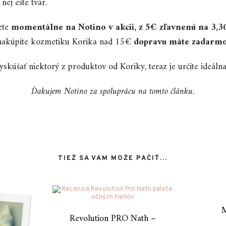
nej ešte tvár.
ete
momentálne na Notino v akcii, z 5€ zľavnenú na 3,3
 nakúpite kozmetiku Korika nad 15€
dopravu máte zadarm
yskúšať niektorý z produktov od Koriky, teraz je určite ideálna 
Ďakujem Notino za spoluprácu na tomto článku.
TIEŽ SA VÁM MÔŽE PÁČIŤ…
M
Revolution PRO Nath –