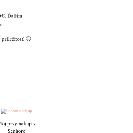
0€
. Ďalším
o
.
príležitosť. 🙂
ôj prvý nákup v
Sephore