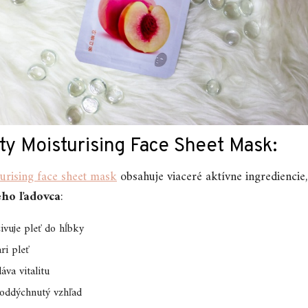
ty Moisturising Face Sheet Mask:
urising face sheet mask
obsahuje viaceré aktívne ingrediencie
ého ľadovca
:
živuje pleť do hĺbky
ri pleť
áva vitalitu
 oddýchnutý vzhľad