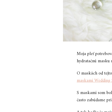
Moja pleť potrebov
hydratačnú masku n
O maskách od tejto
maskami Wedding 
S maskami som bola
často zabúdame pri 