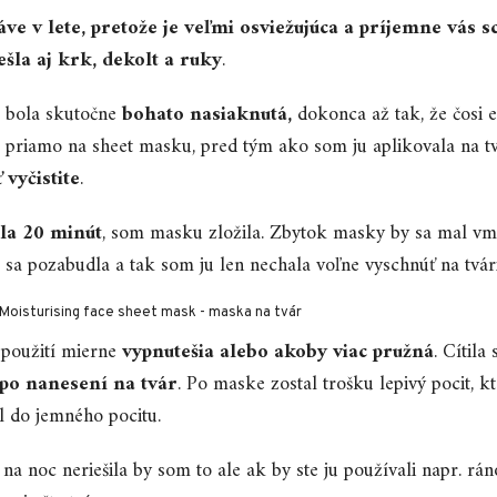
áve v lete, pretože je veľmi osviežujúca a príjemne vás s
ešla aj krk, dekolt a ruky
.
a bola skutočne
bohato nasiaknutá,
dokonca až tak, že čosi e
la priamo na sheet masku, pred tým ako som ju aplikovala na 
ť vyčistite
.
la 20 minút
, som masku zložila. Zbytok masky by sa mal vm
sa pozabudla a tak som ju len nechala voľne vyschnúť na tvári
 použití mierne
vypnutešia alebo akoby viac pružná
. Cítila
 po nanesení na tvár
. Po maske zostal trošku lepivý pocit, k
l do jemného pocitu.
 na noc neriešila by som to ale ak by ste ju používali napr. rán