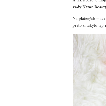
A tak keďže je moj
rady Natur Beaut
Na plátených mask
preto si takýto ty