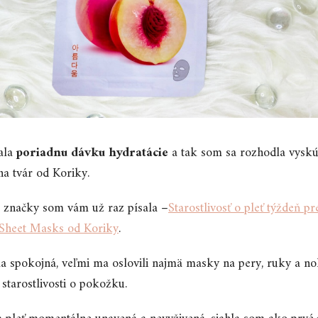
ala
poriadnu dávku hydratácie
a tak som sa rozhodla vyskú
a tvár od Koriky.
 značky som vám už raz písala –
Starostlivosť o pleť týždeň p
Sheet Masks od Koriky
.
 spokojná, veľmi ma oslovili najmä masky na pery, ruky a noh
starostlivosti o pokožku.