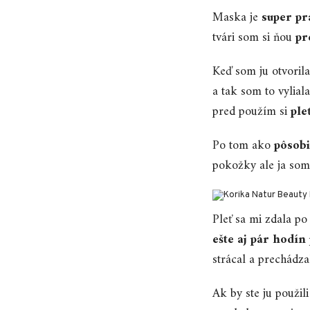
Maska je
super pr
tvári som si ňou
pr
Keď som ju otvoril
a tak som to vylia
pred použím si
ple
Po tom ako
pôsobi
pokožky ale ja som 
Pleť sa mi zdala po
ešte aj pár hodín
strácal a prechádza
Ak by ste ju použili