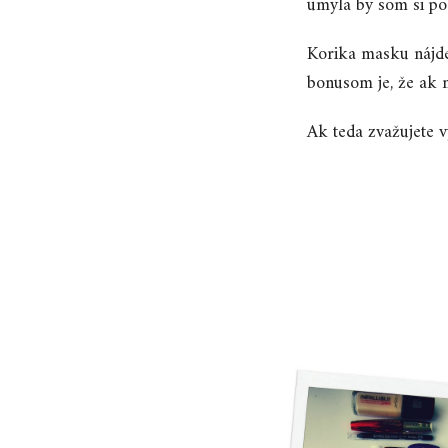
umyla by som si po 
Korika masku nájd
bonusom je, že ak
Ak teda zvažujete v