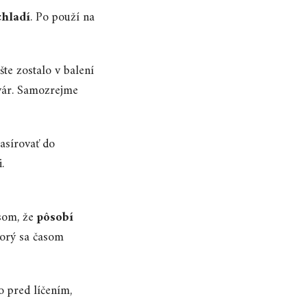
chladí
. Po použí na
šte zostalo v balení
tvár. Samozrejme
asírovať do
.
 som, že
pôsobí
torý sa časom
o pred líčením,