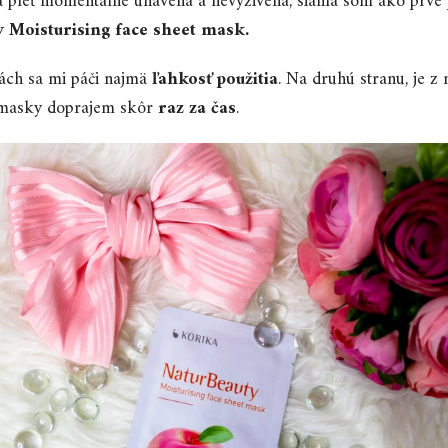
a pleť momentálne unavená a nevyživená, siahla som ako prvé
y Moisturising face sheet mask.
ách sa mi páči najmä
ľahkosť použitia
. Na druhú stranu, je z 
p masky doprajem skôr
raz za čas
.