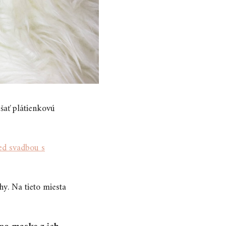
šať plátienkovú
red svadbou s
y. Na tieto miesta