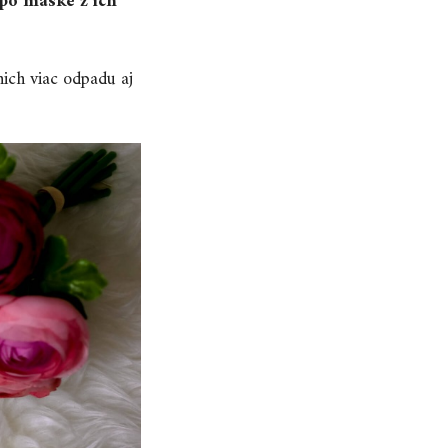
po maske z ich
nich viac odpadu aj