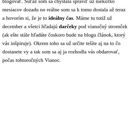
blogovať. Súťaž som sa chystala spraviť už niekoľko
mesiacov dozadu no reálne som sa k tomu dostala až teraz
a hovorím si, že je to
ideálny čas
. Máme tu totiž už
december a všetci hľadajú
darčeky
pod vianočný stromček
(ak ešte stále hľadáte čoskoro bude na blogu článok, ktorý
vás inšpiruje). Okrem toho sa už určite tešíte aj na to čo
dostanete vy a tak som sa aj ja rozhodla vás obdarovať,
počas tohtoročných Vianoc.