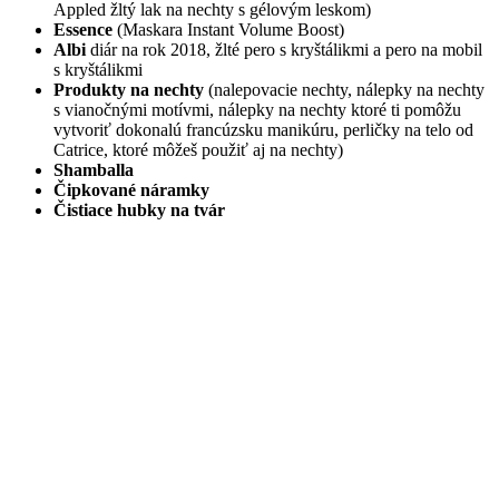
Appled žltý lak na nechty s gélovým leskom)
Essence
(Maskara Instant Volume Boost)
Albi
diár na rok 2018, žlté pero s kryštálikmi a pero na mobil
s kryštálikmi
Produkty na nechty
(nalepovacie nechty, nálepky na nechty
s vianočnými motívmi, nálepky na nechty ktoré ti pomôžu
vytvoriť dokonalú francúzsku manikúru, perličky na telo od
Catrice, ktoré môžeš použiť aj na nechty)
Shamballa
Čipkované náramky
Čistiace hubky na tvár