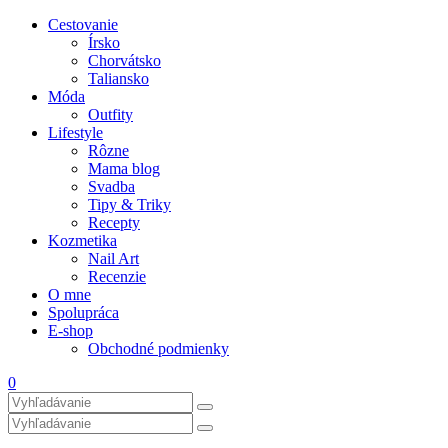
Cestovanie
Írsko
Chorvátsko
Taliansko
Móda
Outfity
Lifestyle
Rôzne
Mama blog
Svadba
Tipy & Triky
Recepty
Kozmetika
Nail Art
Recenzie
O mne
Spolupráca
E-shop
Obchodné podmienky
0