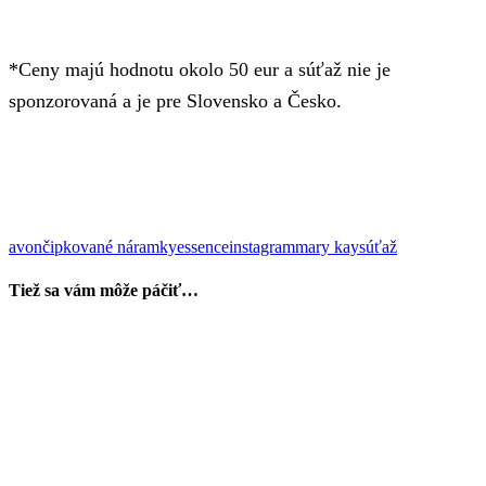
*Ceny majú hodnotu okolo 50 eur a súťaž nie je
sponzorovaná a je pre Slovensko a Česko.
avon
čipkované náramky
essence
instagram
mary kay
súťaž
Tiež sa vám môže páčiť…