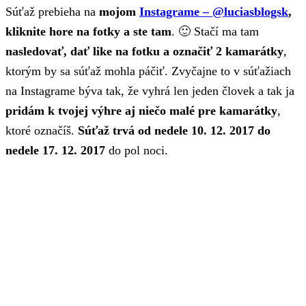
Súťaž prebieha na
mojom
Instagrame – @luciasblogsk
,
kliknite hore na fotky a ste tam
. 🙂 Stačí ma tam
nasledovať, dať like na fotku a označiť 2 kamarátky
,
ktorým by sa súťaž mohla páčiť. Zvyčajne to v súťažiach
na Instagrame býva tak, že vyhrá len jeden človek a tak ja
pridám k tvojej výhre aj niečo malé pre kamarátky
,
ktoré označíš.
Súťaž trvá od nedele 10. 12. 2017 do
nedele 17. 12. 2017
do pol noci.