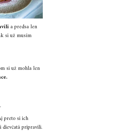
vili
a predsa len
ak si už musím
om si už mohla len
ce.
Aj preto si ich
dievčatá pripravili.