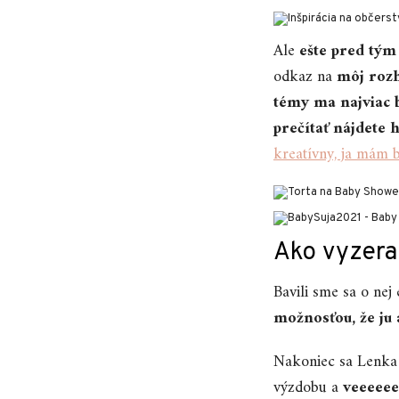
Ale
ešte pred tý
odkaz na
môj roz
témy ma najviac 
prečítať nájdete 
kreatívny, ja mám 
Ako vyzera
Bavili sme sa o nej
možnosťou, že ju 
Nakoniec sa Lenka s
výzdobu a
veeeeee