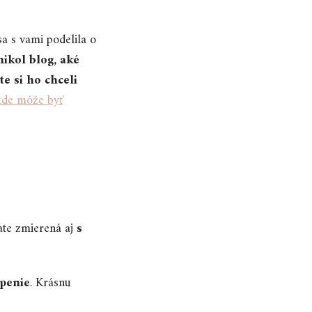
sa s vami podelila o
nikol blog, aké
te si ho chceli
kde môže byť
ate zmierená aj
s
penie
. Krásnu