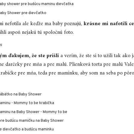
ni nefotila ale keďže ma baby poznajú,
krásne mi nafotili c
hli aspoň nejakú tú spoločnú foto.
ým ďakujem, že ste prišli
a verím, že ste si to užili tak ako
ne darčeky pre mňa a pre malú. Plienková torta pre malú Vale
krabičke pre mňa, teda pre maminku, aby som na seba po pôr