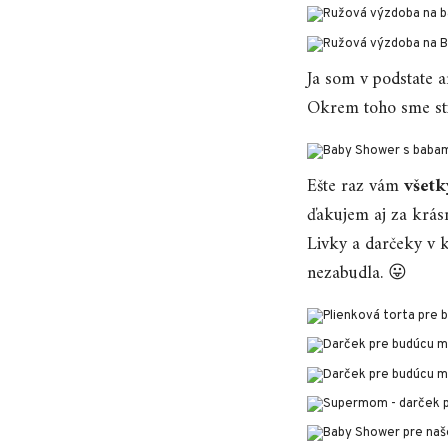
Ja som v podstate a
Okrem toho sme sti
Ešte raz vám
všetk
ďakujem aj za krás
Livky a darčeky v 
nezabudla. 😛