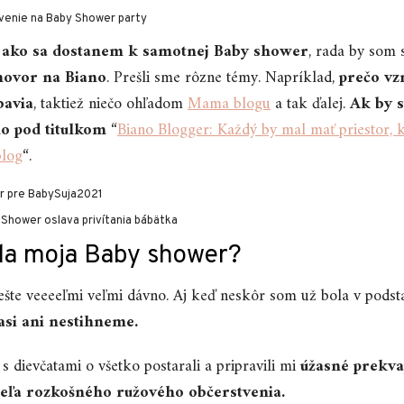
m ako sa dostanem k samotnej Baby shower
, rada by som 
hovor na Biano
. Prešli sme rôzne témy. Napríklad,
prečo vz
bavia
, taktiež niečo ohľadom
Mama blogu
a tak ďalej.
Ak by s
ho pod titulkom
“
Biano Blogger: Každý by mal mať priestor, 
blog
“.
la moja Baby shower?
 ešte veeeeľmi veľmi dávno. Aj keď neskôr som už bola v podst
asi ani nestihneme.
 dievčatami o všetko postarali a pripravili mi
úžasné prekva
eľa rozkošného ružového občerstvenia.