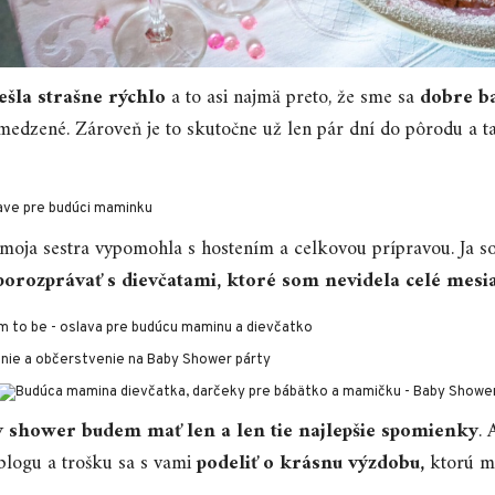
ešla strašne rýchlo
a to asi najmä preto, že sme sa
dobre ba
medzené. Zároveň je to skutočne už len pár dní do pôrodu a t
 moja sestra vypomohla s hostením a celkovou prípravou. Ja s
porozprávať s dievčatami, ktoré som nevidela celé mesia
 shower budem mať len a len tie najlepšie spomienky
. 
blogu a trošku sa s vami
podeliť o krásnu výzdobu,
ktorú mi 