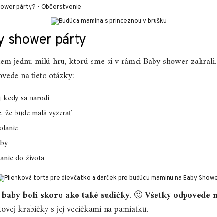
y shower párty
em jednu milú hru, ktorú sme si v rámci Baby shower zahrali
ovede na tieto otázky:
 kedy sa narodí
, že bude malá vyzerať
olanie
uby
anie do života
,
baby boli skoro ako také sudičky
. 🙂
Všetky odpovede m
ovej krabičky s jej vecičkami na pamiatku.