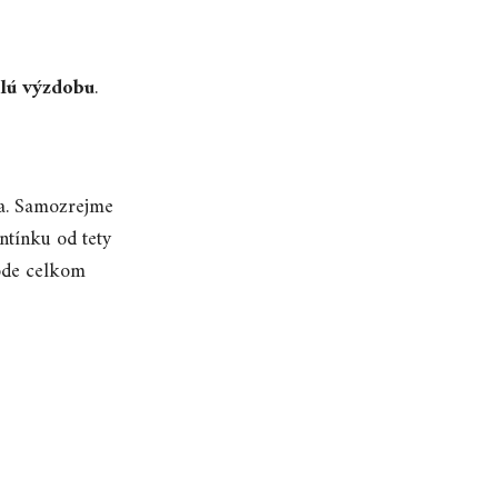
elú výzdobu
.
 ja. Samozrejme
ntínku od tety
ode celkom