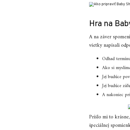
Hra na Bab
A na záver spomeni
všetky napísali odp
Odhad termínu
Ako si myslíme
Jej budúce pov
Jej budúce záľ
A nakoniec pri
Prišlo mi to krásne
špeciálnej spomienk