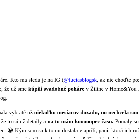
e
re. Kto ma sledu je na IG (
@luciasblogsk
, ak nie choďte po
e, že už sme
kúpili svadobné poháre
v Žiline v Home&You . 
log.
ala vybraté už
niekoľko mesiacov dozadu,
no nechcela som
že to sú už detaily a
na to mám kooooopec času.
Pomaly som
c. 😀 Kým som sa k tomu dostala v apríli, pani, ktorá ich ruč