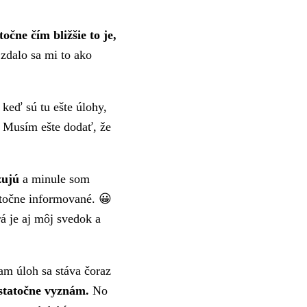
očne čím bližšie to je,
zdalo sa mi to ako
 keď sú tu ešte úlohy,
Musím ešte dodať, že
zujú
a minule som
atočne informované. 😀
á je aj môj svedok a
am úloh sa stáva čoraz
ostatočne vyznám.
No