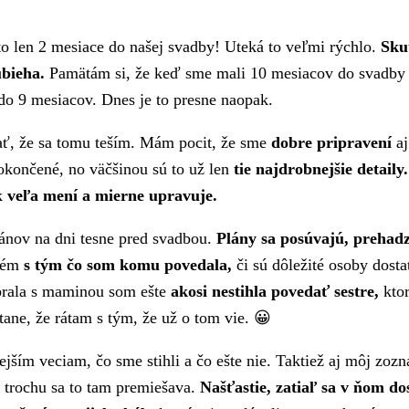
to len 2 mesiace do našej svadby! Uteká to veľmi rýchlo.
Skut
ubieha.
Pamätám si, že keď sme mali 10 mesiacov do svadby 
do 9 mesiacov. Dnes je to presne naopak.
ť, že sa tomu teším. Mám pocit, že sme
dobre pripravení
aj
dokončené, no väčšinou sú to už len
tie najdrobnejšie detaily.
ak
veľa mení a mierne upravuje.
lánov na dni tesne pred svadbou.
Plány sa posúvajú, prehad
blém
s tým čo som komu povedala,
či sú dôležité osoby dost
ebrala s maminou som ešte
akosi nestihla povedať sestre,
ktor
tane, že rátam s tým, že už o tom vie. 😀
ším veciam, čo sme stihli a čo ešte nie. Taktiež aj môj zozn
 trochu sa to tam premiešava.
Našťastie, zatiaľ sa v ňom d