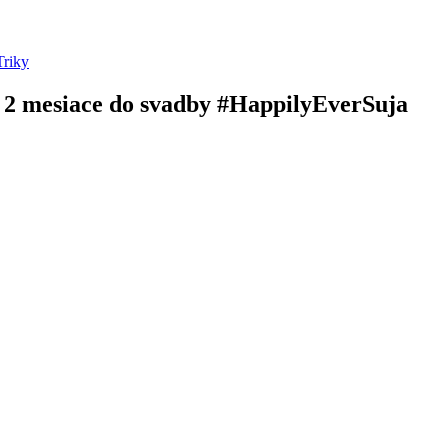
Triky
– 2 mesiace do svadby #HappilyEverSuja