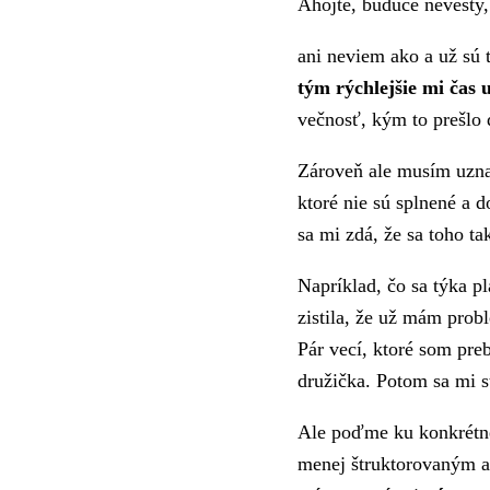
Ahojte, budúce nevesty,
ani neviem ako a už sú 
tým rýchlejšie mi čas 
večnosť, kým to prešlo 
Zároveň ale musím uzna
ktoré nie sú splnené a 
sa mi zdá, že sa toho t
Napríklad, čo sa týka p
zistila, že už mám pro
Pár vecí, ktoré som pr
družička. Potom sa mi s
Ale poďme ku konkrétnej
menej štruktorovaným a