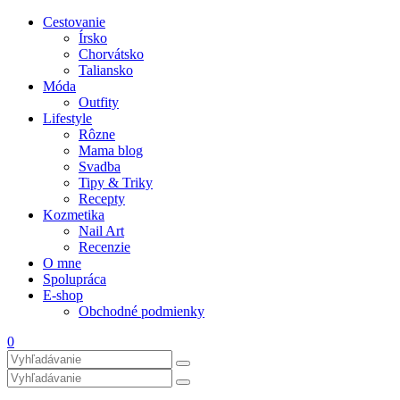
Cestovanie
Írsko
Chorvátsko
Taliansko
Móda
Outfity
Lifestyle
Rôzne
Mama blog
Svadba
Tipy & Triky
Recepty
Kozmetika
Nail Art
Recenzie
O mne
Spolupráca
E-shop
Obchodné podmienky
0