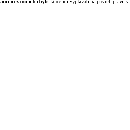
aučení z mojich chýb
, ktoré mi vyplávali na povrch práve v