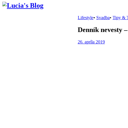
Lifestyle
•
Svadba
•
Tipy & 
Denník nevesty 
26. apríla 2019