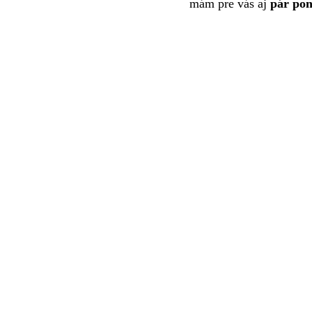
mám pre vás aj
pár pon