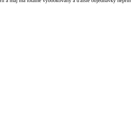
príl a máj má totálne vybookovaný a ďalšie objednávky neprí