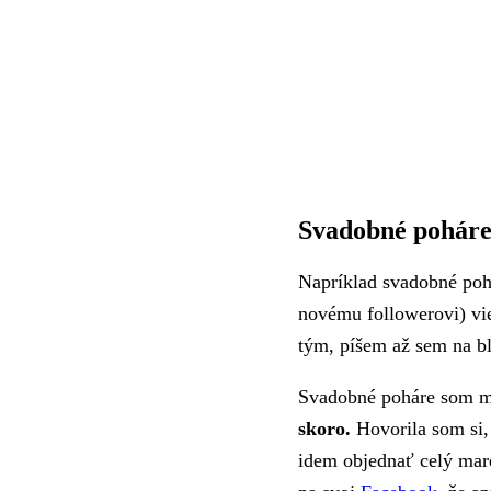
Svadobné pohár
Napríklad svadobné pohá
novému followerovi) vi
tým, píšem až sem na b
Svadobné poháre som m
skoro.
Hovorila som si, 
idem objednať celý mare