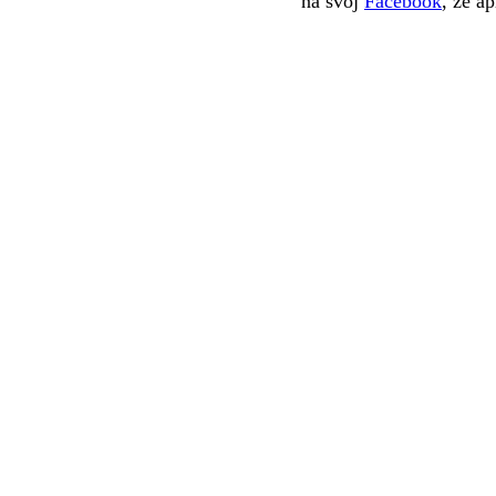
na svoj
Facebook
, že a