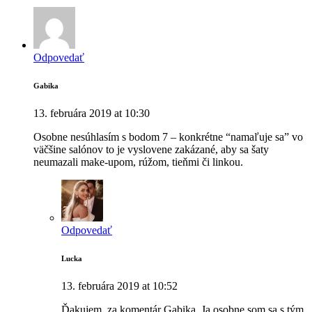
Odpovedať
Gabika
13. februára 2019 at 10:30
Osobne nesúhlasím s bodom 7 – konkrétne “namaľuje sa” vo
väčšine salónov to je vyslovene zakázané, aby sa šaty
neumazali make-upom, rúžom, tieňmi či linkou.
Odpovedať
Lucka
13. februára 2019 at 10:52
Ďakujem, za komentár Gabika. Ja osobne som sa s tým