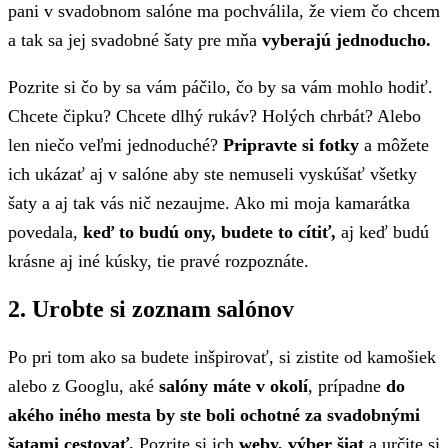
pani v svadobnom salóne ma pochválila, že viem čo chcem
a tak sa jej svadobné šaty pre mňa
vyberajú jednoducho.
Pozrite si čo by sa vám páčilo, čo by sa vám mohlo hodiť.
Chcete čipku? Chcete dlhý rukáv? Holých chrbát? Alebo
len niečo veľmi jednoduché?
Pripravte si fotky
a môžete
ich ukázať aj v salóne aby ste nemuseli vyskúšať všetky
šaty a aj tak vás nič nezaujme. Ako mi moja kamarátka
povedala,
keď to budú ony, budete to cítiť,
aj keď budú
krásne aj iné kúsky, tie pravé rozpoznáte.
2. Urobte si zoznam salónov
Po pri tom ako sa budete inšpirovať, si zistite od kamošiek
alebo z Googlu, aké
salóny máte v okolí
, prípadne
do
akého iného mesta by ste boli ochotné za svadobnými
šatami cestovať.
Pozrite si ich
weby, výber šiat
a určite si