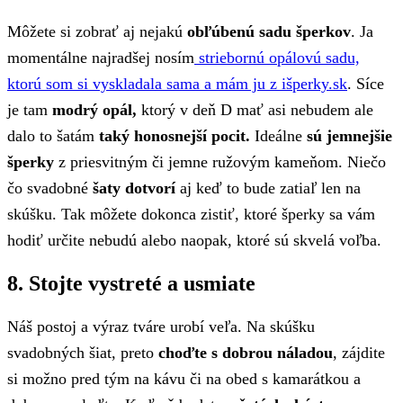
Môžete si zobrať aj nejakú
obľúbenú sadu šperkov
. Ja
momentálne najradšej nosím
striebornú opálovú sadu,
ktorú som si vyskladala sama a mám ju z išperky.sk
. Síce
je tam
modrý opál,
ktorý v deň D mať asi nebudem ale
dalo to šatám
taký honosnejší pocit.
Ideálne
sú jemnejšie
šperky
z priesvitným či jemne ružovým kameňom. Niečo
čo svadobné
šaty dotvorí
aj keď to bude zatiaľ len na
skúšku. Tak môžete dokonca zistiť, ktoré šperky sa vám
hodiť určite nebudú alebo naopak, ktoré sú skvelá voľba.
8. Stojte vystreté a usmiate
Náš postoj a výraz tváre urobí veľa. Na skúšku
svadobných šiat, preto
choďte s dobrou náladou
, zájdite
si možno pred tým na kávu či na obed s kamarátkou a