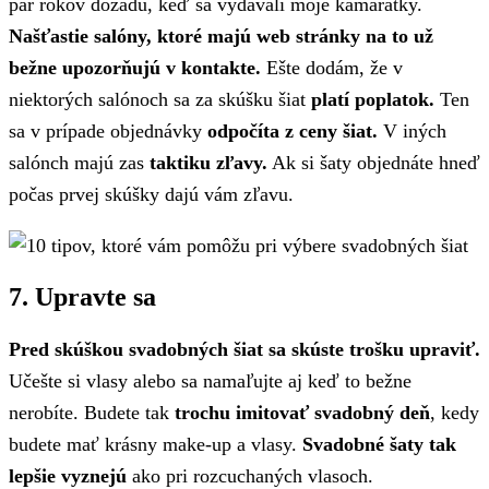
pár rokov dozadu, keď sa vydávali moje kamarátky.
Našťastie salóny, ktoré majú web stránky na to už
bežne upozorňujú v kontakte.
Ešte dodám, že v
niektorých salónoch sa za skúšku šiat
platí poplatok.
Ten
sa v prípade objednávky
odpočíta z ceny šiat.
V iných
salónch majú zas
taktiku zľavy.
Ak si šaty objednáte hneď
počas prvej skúšky dajú vám zľavu.
7. Upravte sa
Pred skúškou svadobných šiat sa skúste trošku upraviť.
Učešte si vlasy alebo sa namaľujte aj keď to bežne
nerobíte. Budete tak
trochu imitovať svadobný deň
, kedy
budete mať krásny make-up a vlasy.
Svadobné šaty tak
lepšie vyznejú
ako pri rozcuchaných vlasoch.