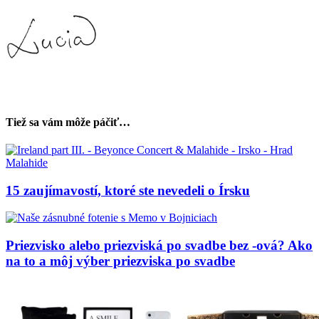
Tiež sa vám môže páčiť…
15 zaujímavostí, ktoré ste nevedeli o Írsku
Priezvisko alebo priezviská po svadbe bez -ová? Ako
na to a môj výber priezviska po svadbe