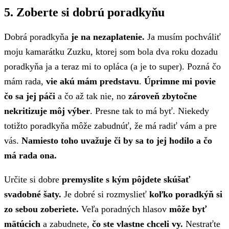
5. Zoberte si dobrú poradkyňu
Dobrá poradkyňa
je na nezaplatenie.
Ja musím pochváliť
moju kamarátku Zuzku, ktorej som bola dva roku dozadu
poradkyňa ja a teraz mi to opláca (a je to super). Pozná čo
mám rada,
vie akú mám predstavu
.
Úprimne mi povie
čo sa jej páči
a čo až tak nie, no
zároveň zbytočne
nekritizuje môj výber
. Presne tak to má byť. Niekedy
totižto poradkyňa môže zabudnúť, že má radiť vám a pre
vás.
Namiesto toho uvažuje či by sa to jej hodilo a čo
má rada ona.
Určite si dobre
premyslite s kým pôjdete skúšať
svadobné šaty.
Je dobré si rozmyslieť
koľko poradkýň si
zo sebou zoberiete.
Veľa poradných hlasov
môže byť
mätúcich
a zabudnete,
čo ste vlastne chceli vy.
Nestraťte