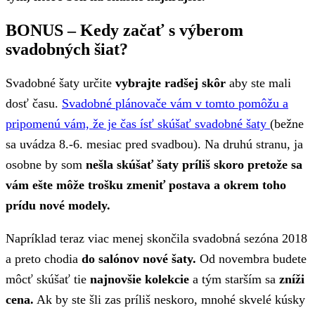
BONUS – Kedy začať s výberom
svadobných šiat?
Svadobné šaty určite
vybrajte radšej skôr
aby ste mali
dosť času.
Svadobné plánovače vám v tomto pomôžu a
pripomenú vám, že je čas ísť skúšať svadobné šaty
(bežne
sa uvádza 8.-6. mesiac pred svadbou). Na druhú stranu, ja
osobne by som
nešla skúšať šaty príliš skoro pretože sa
vám ešte môže trošku zmeniť postava a okrem toho
prídu nové modely.
Napríklad teraz viac menej skončila svadobná sezóna 2018
a preto chodia
do salónov nové šaty.
Od novembra budete
môcť skúšať tie
najnovšie kolekcie
a tým starším sa
zníži
cena.
Ak by ste šli zas príliš neskoro, mnohé skvelé kúsky