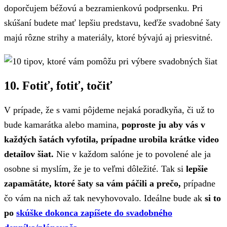
doporčujem béžovú a bezramienkovú podprsenku. Pri
skúšaní budete mať lepšiu predstavu, keďže svadobné šaty
majú rôzne strihy a materiály, ktoré bývajú aj priesvitné.
10. Fotiť, fotiť, točiť
V prípade, že s vami pôjdeme nejaká poradkyňa, či už to
bude kamarátka alebo mamina,
poproste ju aby vás v
každých šatách vyfotila, prípadne urobila krátke video
detailov šiat.
Nie v každom salóne je to povolené ale ja
osobne si myslím, že je to veľmi dôležité. Tak si
lepšie
zapamätáte, ktoré šaty sa vám páčili a prečo,
prípadne
čo vám na nich až tak nevyhovovalo. Ideálne bude ak
si to
po
skúške dokonca zapíšete do svadobného