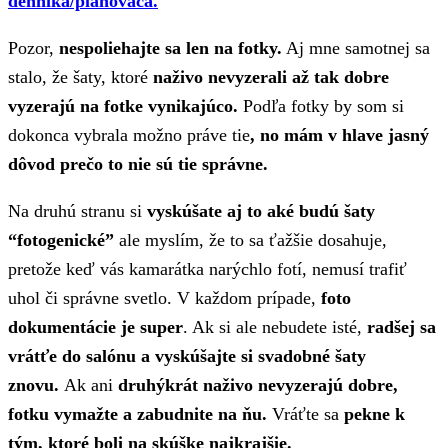
denníka/plánovača.
Pozor,
nespoliehajte sa len na fotky.
Aj mne samotnej sa
stalo, že šaty, ktoré
naživo nevyzerali až tak dobre
vyzerajú na fotke vynikajúco.
Podľa fotky by som si
dokonca vybrala možno práve tie
, no mám v hlave jasný
dôvod prečo to nie sú tie správne.
Na druhú stranu si
vyskúšate aj to aké budú šaty
“fotogenické”
ale myslím, že to sa ťažšie dosahuje,
pretože keď vás kamarátka narýchlo fotí, nemusí trafiť
uhol či správne svetlo. V každom prípade,
foto
dokumentácie je super
. Ak si ale nebudete isté,
radšej sa
vrátťe do salónu a vyskúšajte si svadobné šaty
znovu.
Ak ani
druhýkrát naživo nevyzerajú dobre,
fotku vymažte a zabudnite na ňu.
Vráťte sa
pekne k
tým, ktoré boli na skúške najkrajšie.