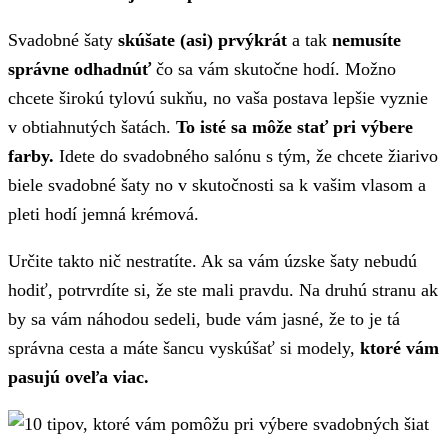
Svadobné šaty
skúšate (asi) prvýkrát
a tak
nemusíte
správne odhadnúť
čo sa vám skutočne hodí. Možno
chcete širokú tylovú sukňu, no vaša postava lepšie vyznie
v obtiahnutých šatách.
To isté sa môže stať pri výbere
farby.
Idete do svadobného salónu s tým, že chcete žiarivo
biele svadobné šaty no v skutočnosti sa k vašim vlasom a
pleti hodí jemná krémová.
Určite takto nič nestratíte. Ak sa vám úzske šaty nebudú
hodiť, potrvrdíte si, že ste mali pravdu. Na druhú stranu ak
by sa vám náhodou sedeli, bude vám jasné, že to je tá
správna cesta a máte šancu vyskúšať si modely,
ktoré vám
pasujú oveľa viac.