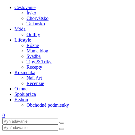
Cestovanie
Írsko
Chorvátsko
Taliansko
Móda
Outfity
Lifestyle
Rôzne
Mama blog
Svadba
Tipy & Triky
Recepty
Kozmetika
Nail Art
Recenzie
O mne
Spolupráca
E-shop
Obchodné podmienky
0