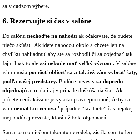
sa v cudzom výbere.
6. Rezervujte si čas v salóne
Do salónu
nechoďte na náhodu
ak očakávate, že budete
niečo skúšať. Ak idete náhodou okolo a chcete len na
chvíľku nahliadnuť aby ste sa rozhodli či sa objednať tak
fajn. Inak to ale asi
nebude mať veľký význam
. V salóne
vám musia
pomôcť obliecť sa a taktiež vám vybrať šaty,
podľa vašej predstavy.
Budúce nevesty
sa dopredu
objednajú
a to platí aj v prípade doškúšania šiat. Ak
prídete neočakávane je vysoko pravdepodobné, že by sa
vám
nemal kto venovať
prípadne “kradnete” čas nejakej
inej budúcej neveste, ktorá už bola objednaná.
Sama som o niečom takomto nevedela, zistila som to len