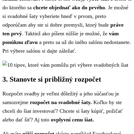
do ktorého sa
chcete objednať ako do prvého
. Je možné
si svadobné šaty vyberiete hneď v prvom, preto
odporúčam aby ste si dobre premysli, ktorý bude
práve
ten prvý
. Taktiež ako píšem nižšie je možné, že
vám
ponúknu zľavu
a preto sa už do iného salónu nedostanete.
Pri výbere salónu si dajte záležať.
3. Stanovte si približný rozpočet
Rozpočet svadby je veľmi dôležitý a jeho súčasťou je
samozrejme
rozpočet na svadobné šaty.
Koľko by ste
chceli do šiat investovať? Chcete si šaty kúpiť, požičať
alebo dať šiť? Aj toto
ovplyvní cenu šiat.
Ak máte
nižší rozpočet
skúste napríklad Facebookové