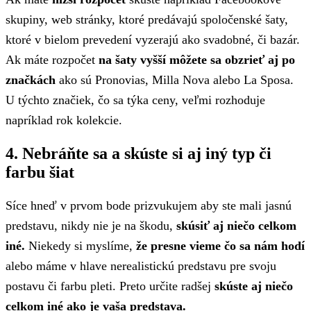
skupiny, web stránky, ktoré predávajú spoločenské šaty,
ktoré v bielom prevedení vyzerajú ako svadobné, či bazár.
Ak máte rozpočet
na šaty vyšší môžete sa obzrieť aj po
značkách
ako sú Pronovias, Milla Nova alebo La Sposa.
U týchto značiek, čo sa týka ceny, veľmi rozhoduje
napríklad rok kolekcie.
4. Nebráňte sa a skúste si aj iný typ či
farbu šiat
Síce hneď v prvom bode prizvukujem aby ste mali jasnú
predstavu, nikdy nie je na škodu,
skúsiť aj niečo celkom
iné.
Niekedy si myslíme,
že presne vieme čo sa nám hodí
alebo máme v hlave nerealistickú predstavu pre svoju
postavu či farbu pleti. Preto určite radšej
skúste aj niečo
celkom iné ako je vaša predstava.