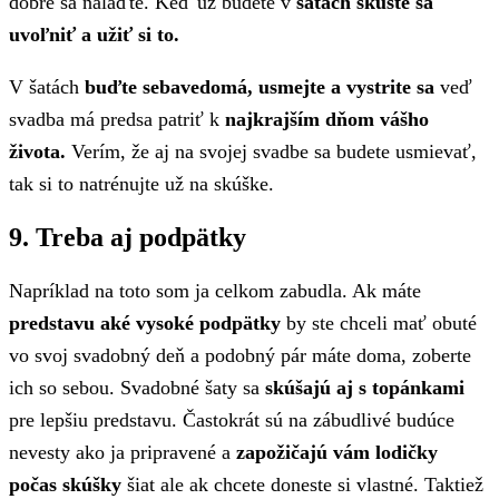
dobre sa nalaďte. Keď už budete v
šatách skúste sa
uvoľniť a užiť si to.
V šatách
buďte sebavedomá, usmejte a vystrite sa
veď
svadba má predsa patriť k
najkrajším dňom vášho
života.
Verím, že aj na svojej svadbe sa budete usmievať,
tak si to natrénujte už na skúške.
9. Treba aj podpätky
Napríklad na toto som ja celkom zabudla. Ak máte
predstavu aké vysoké podpätky
by ste chceli mať obuté
vo svoj svadobný deň a podobný pár máte doma, zoberte
ich so sebou. Svadobné šaty sa
skúšajú aj s topánkami
pre lepšiu predstavu. Častokrát sú na zábudlivé budúce
nevesty ako ja pripravené a
zapožičajú vám lodičky
počas skúšky
šiat ale ak chcete doneste si vlastné. Taktiež