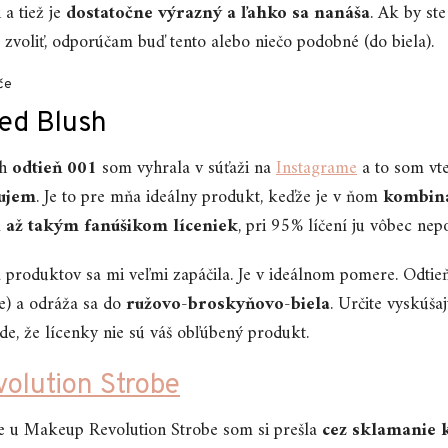
 a tiež je
dostatočne výrazný a ľahko sa nanáša
. Ak by st
 zvoliť, odporúčam buď tento alebo niečo podobné (do biela).
ed Blush
sh
odtieň 001
som vyhrala v súťaži na
Instagrame
a to som vte
lujem
. Je to pre mňa ideálny produkt, keďže je v ňom
kombiná
m
až takým fanúšikom líceniek
, pri 95% líčení ju vôbec ne
 produktov sa mi veľmi zapáčila. Je v ideálnom pomere. Odtie
le) a odráža sa do
ružovo-broskyňovo-biela
. Určite vyskúšaj
de, že lícenky nie sú váš obľúbený produkt.
olution Strobe
e u Makeup Revolution Strobe som si prešla
cez sklamanie k