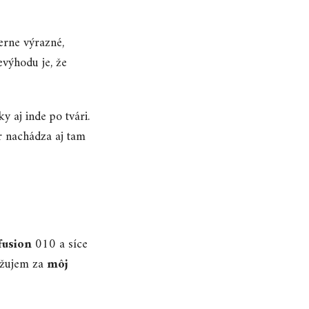
erne výrazné,
evýhodu je, že
y aj inde po tvári.
r nachádza aj tam
fusion
010 a síce
važujem za
môj