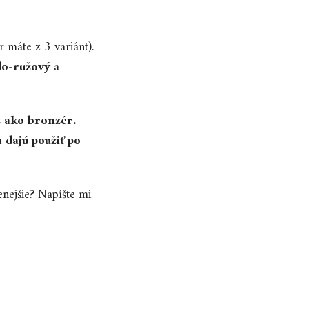
r máte z 3 variánt).
o-ružový
a
 ako bronzér.
 dajú použiť po
nejšie? Napíšte mi