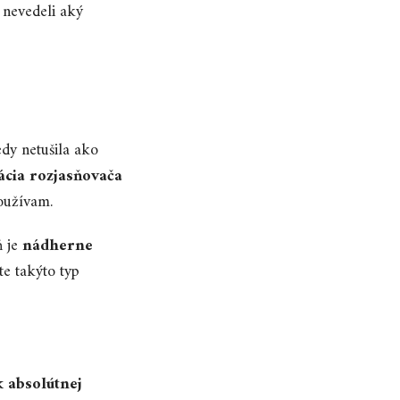
e nevedeli aký
dy netušila ako
cia rozjasňovača
používam.
ň je
nádherne
te takýto typ
 absolútnej