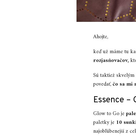
Ahojte,
keď už máme tu kar
rozjasňovačov,
kto
Sú taktiež skvelý
povedať,
čo sa mi 
Essence – 
Glow to Go je
pal
paletky je
10 sunk
najobľúbenejší z ce