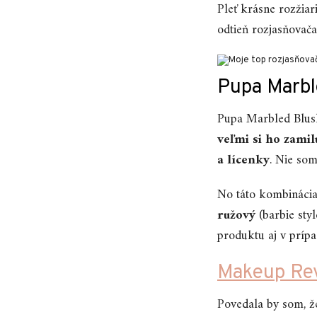
Pleť krásne rozžiari
odtieň rozjasňovača
Pupa Marbl
Pupa Marbled Blu
veľmi si ho zami
a lícenky
. Nie so
No táto kombinácia
ružový
(barbie sty
produktu aj v prípa
Makeup Rev
Povedala by som, ž