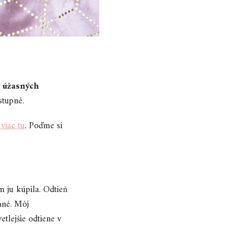
 úžasných
stupné.
viac tu
. Poďme si
 ju kúpila. Odtieň
ané. Môj
etlejšie odtiene v