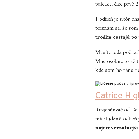
paletke, čiže prvé 2
1.odtieň je skôr ch
priznám sa, že som 
trošku cestujú po 
Musíte teda počíta
Mne osobne to až ta
kde som ho ráno ne
Catrice Hig
Rozjasňovač od Cat
má studenší odtieň
najuniverzálnejší