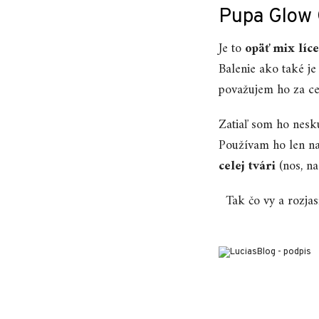
Pupa Glow 
Je to
opäť mix líc
Balenie ako také j
považujem ho za c
Zatiaľ som ho neskú
Používam ho len na
celej tvári
(nos, na
Tak čo vy a rozja