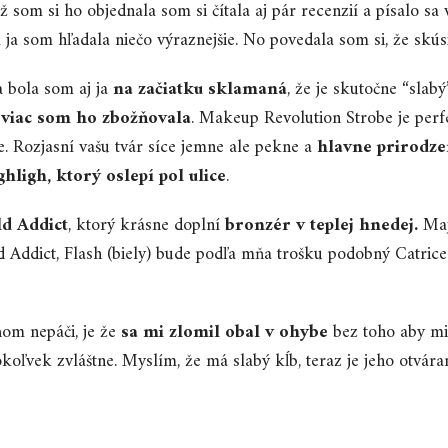
ž som si ho objednala som si čítala aj pár recenzií a písalo sa 
m ja som hľadala niečo výraznejšie. No povedala som si, že skús
 bola som aj ja
na začiatku sklamaná
, že je skutočne “slab
 viac som ho zbožňovala
. Makeup Revolution Strobe je perf
. Rozjasní vašu tvár síce jemne ale pekne a
hlavne prirodze
ghligh, ktorý oslepí pol ulice
.
ld Addict
, ktorý krásne doplní
bronzér v teplej hnedej.
Majú
 Addict, Flash (biely) bude podľa mňa trošku podobný Catric
ňom nepáči, je že
sa mi zlomil obal v ohybe
bez toho aby mi
koľvek zvláštne. Myslím, že má slabý kĺb, teraz je jeho otvára