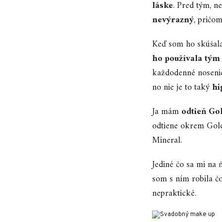
láske
. Pred tým, ne
nevýrazný
, pričo
Keď som ho skúšala
ho používala tým
každodenné nosenie
no nie je to taký
hi
Ja mám
odtieň Go
odtiene okrem Gold
Mineral.
Jediné čo sa mi na 
som s ním robila čo
nepraktické.