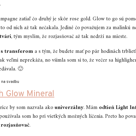
.
ampagne zatiaľ čo druhý je skôr rose gold. Glow to go sú pom
to od nich až tak nečakala. Jediné čo považujem za malinkú n
tvári
, tým myslím, že rozjasňovač až tak nedrží na mieste.
ť
s transferom
a s tým, že budete mať po pár hodinách trblietk
k veľmi neprekáža, no všimla som si to, že večer sa highlighe
dávala. 🙂
h Glow Mineral
rice by som nazvala ako
univerzálny
. Mám
odtieň Light In
 používala som ho pri všetkých možných líčenia. Preto ho po
 rozjasňovač
.