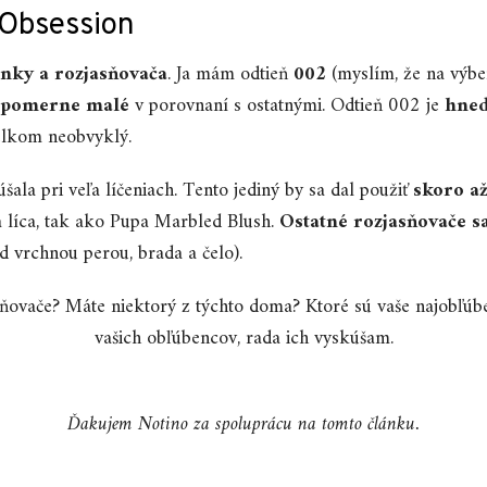
Obsession
enky a rozjasňovača
. Ja mám odtieň
002
(myslím, že na výbe
e
pomerne malé
v porovnaní s ostatnými. Odtieň 002 je
hned
elkom neobvyklý.
šala pri veľa líčeniach. Tento jediný by sa dal použiť
skoro až
 líca, tak ako Pupa Marbled Blush.
Ostatné rozjasňovače sa
d vrchnou perou, brada a čelo).
sňovače? Máte niektorý z týchto doma? Ktoré sú vaše najobľúbe
vašich obľúbencov, rada ich vyskúšam.
Ďakujem Notino za spoluprácu na tomto článku.