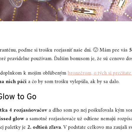
anténu, poďme si trošku rozjasniť naše dni. 🙂 Mám pre vás
5
ré pravidelne používam. Ďalším bonusom je, že sú cenovo do
m doplnkom k mojím obľúbeným
bronzérom, o tých si prečítate 
na nich páči
a čo by som trošku vylepšila, ak by sa dalo.
Glow to Go
etka 4 rozjasňovačov
a dlho som po nej poškuľovala kým som
issed glow
a samotné rozjasňovače už odtiene nemajú rozpís
lej paletky je
2. odtieň zľava
. V podstate celkovo ma zaujali sv