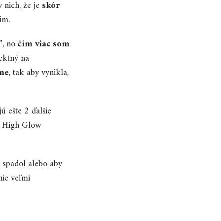
v nich, že je
skôr
im.
ý”, no
čím viac som
ektný na
ne
, tak aby vynikla,
 ešte 2 ďalšie
e High Glow
 spadol alebo aby
nie veľmi