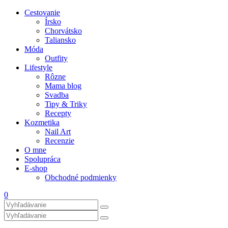
Cestovanie
Írsko
Chorvátsko
Taliansko
Móda
Outfity
Lifestyle
Rôzne
Mama blog
Svadba
Tipy & Triky
Recepty
Kozmetika
Nail Art
Recenzie
O mne
Spolupráca
E-shop
Obchodné podmienky
0