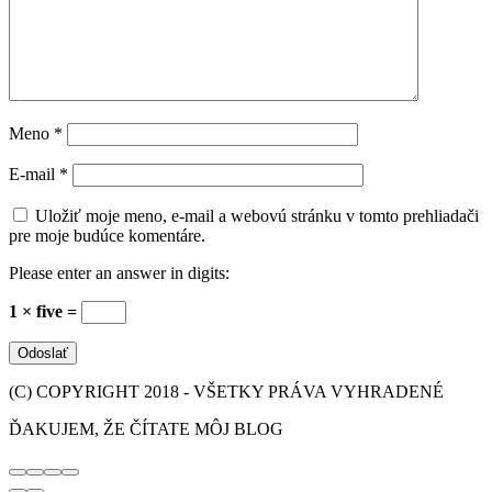
Meno
*
E-mail
*
Uložiť moje meno, e-mail a webovú stránku v tomto prehliadači
pre moje budúce komentáre.
Please enter an answer in digits:
1 × five =
(C) COPYRIGHT 2018 - VŠETKY PRÁVA VYHRADENÉ
ĎAKUJEM, ŽE ČÍTATE MÔJ BLOG