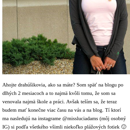
Ahojte drahúšikovia, ako sa máte? Som späť na blogu po
dlhých 2 mesiacoch a to najmä kvôli tomu, že som sa
venovala najmä škole a práci. Avšak teším sa, že teraz
budem mať konečne viac času na vás a na blog. Tí ktorí
ma nasledujú na instagrame @missluciadams (môj osobný
IG) si podľa všetkého všimli niekoľko plážových fotiek 🙂