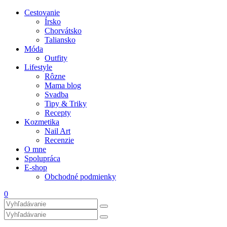
Cestovanie
Írsko
Chorvátsko
Taliansko
Móda
Outfity
Lifestyle
Rôzne
Mama blog
Svadba
Tipy & Triky
Recepty
Kozmetika
Nail Art
Recenzie
O mne
Spolupráca
E-shop
Obchodné podmienky
0