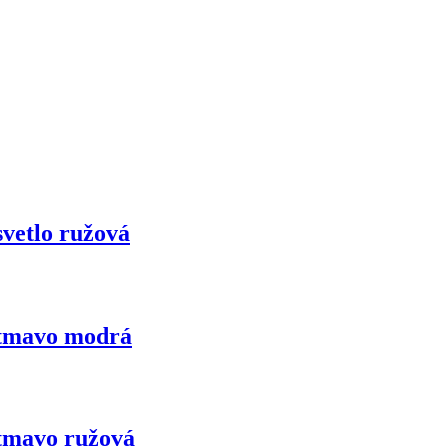
svetlo ružová
 tmavo modrá
 tmavo ružová