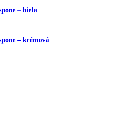
spone – biela
 spone – krémová