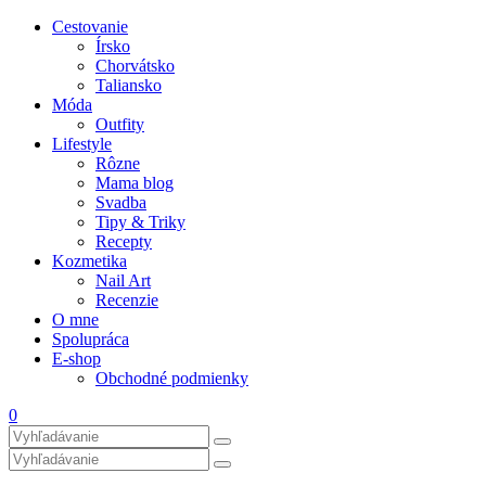
Cestovanie
Írsko
Chorvátsko
Taliansko
Móda
Outfity
Lifestyle
Rôzne
Mama blog
Svadba
Tipy & Triky
Recepty
Kozmetika
Nail Art
Recenzie
O mne
Spolupráca
E-shop
Obchodné podmienky
0