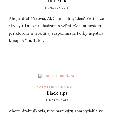
Hot Pink
14. MARCA 2015
Ahojte drahúšikovia, Aký ste mali týždeň? Verím, že
skvelý:). Dnes prichádzam s veľmi rýchlim postom
pri ktorom si trošku aj zaspomínam. Fotky nepatria
k najnovším. Túto…
KOZMETIKA
•
NAIL ART
Black tips
3. MARCA 2015
Ahojte drahúšikovia, túto manikúru som vytiahla zo