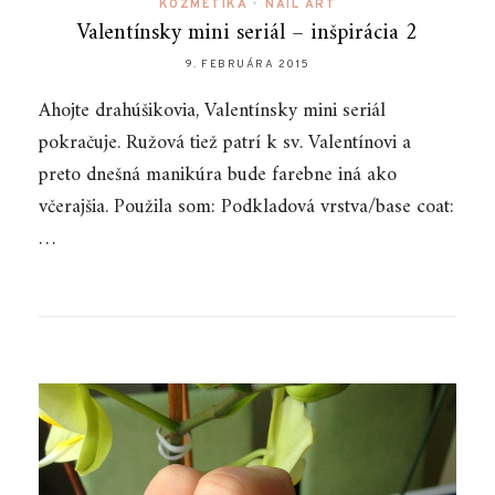
KOZMETIKA
•
NAIL ART
Valentínsky mini seriál – inšpirácia 2
9. FEBRUÁRA 2015
Ahojte drahúšikovia, Valentínsky mini seriál
pokračuje. Ružová tiež patrí k sv. Valentínovi a
preto dnešná manikúra bude farebne iná ako
včerajšia. Použila som: Podkladová vrstva/base coat:
…