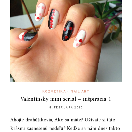
KOZMETIKA
•
NAIL ART
Valentínsky mini seriál – inšpirácia 1
8. FEBRUÁRA 2015
Ahojte drahúšikovia, Ako sa máte? Užívate si túto
krásnu zasnešenú nedeľu? Keďže sa nám dnes takto