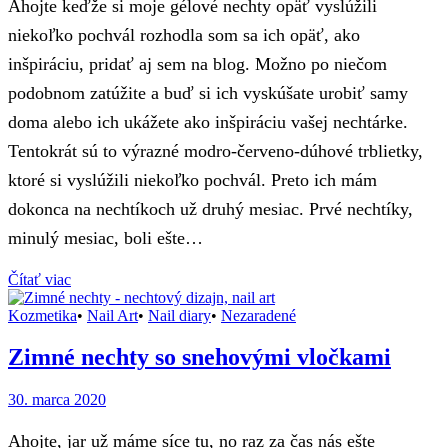
Ahojte keďže si moje gélové nechty opäť vyslúžili
niekoľko pochvál rozhodla som sa ich opäť, ako
inšpiráciu, pridať aj sem na blog. Možno po niečom
podobnom zatúžite a buď si ich vyskúšate urobiť samy
doma alebo ich ukážete ako inšpiráciu vašej nechtárke.
Tentokrát sú to výrazné modro-červeno-dúhové trblietky,
ktoré si vyslúžili niekoľko pochvál. Preto ich mám
dokonca na nechtíkoch už druhý mesiac. Prvé nechtíky,
minulý mesiac, boli ešte…
Čítať viac
Kozmetika
•
Nail Art
•
Nail diary
•
Nezaradené
Zimné nechty so snehovými vločkami
30. marca 2020
Ahojte, jar už máme síce tu, no raz za čas nás ešte