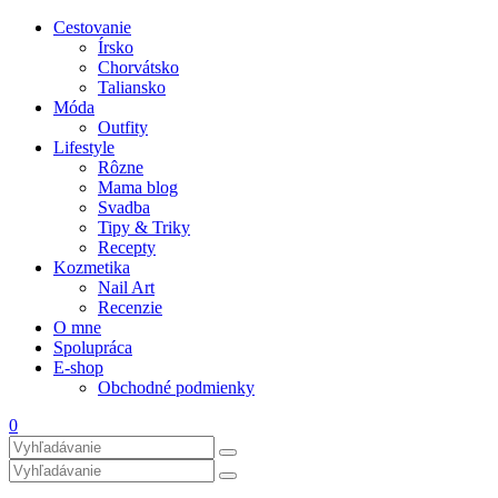
Cestovanie
Írsko
Chorvátsko
Taliansko
Móda
Outfity
Lifestyle
Rôzne
Mama blog
Svadba
Tipy & Triky
Recepty
Kozmetika
Nail Art
Recenzie
O mne
Spolupráca
E-shop
Obchodné podmienky
0